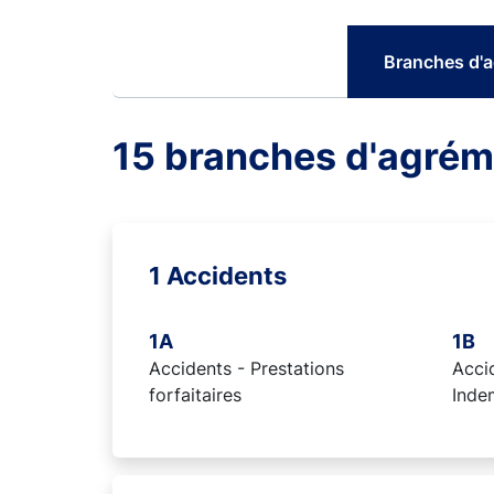
Branches d'
15 branches d'agrém
1 Accidents
1A
1B
Accidents - Prestations
Accid
forfaitaires
Inde