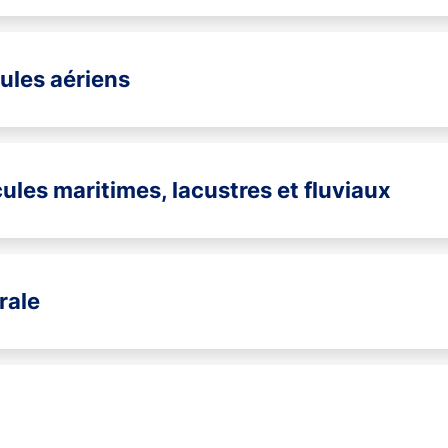
cules aériens
cules maritimes, lacustres et fluviaux
rale