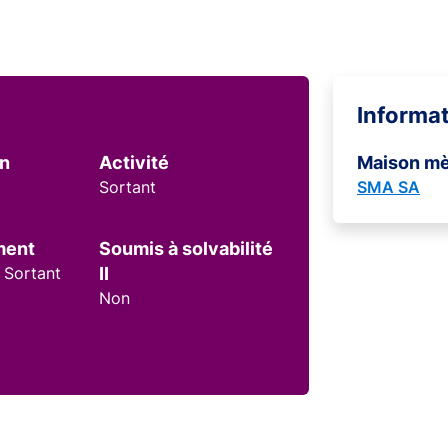
Informa
on
Activité
Maison m
Sortant
SMA SA
ment
Soumis à solvabilité
 Sortant
II
Non