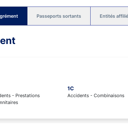
agrément
Passeports sortants
Entités affil
ent
1C
ents - Prestations
Accidents - Combinaisons
mnitaires