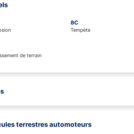
els
8C
osion
Tempète
ssement de terrain
ns
icules terrestres automoteurs