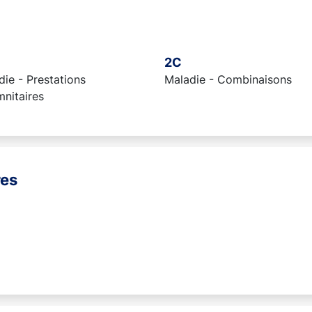
2C
ie - Prestations
Maladie - Combinaisons
mnitaires
res