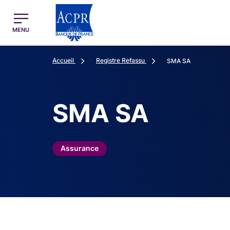
egion
ACPR Menu Principal (French)
MENU
Accueil
Registre Refassu
SMA SA
SMA SA
Assurance