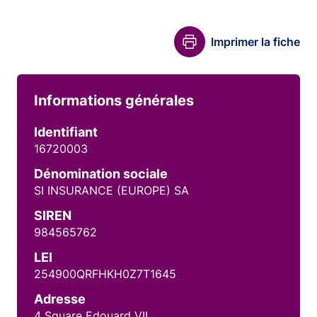
Imprimer la fiche
Informations générales
Identifiant
16720003
Dénomination sociale
SI INSURANCE (EUROPE) SA
SIREN
984565762
LEI
254900QRFHKH0Z7T1645
Adresse
4 Square Edouard VII