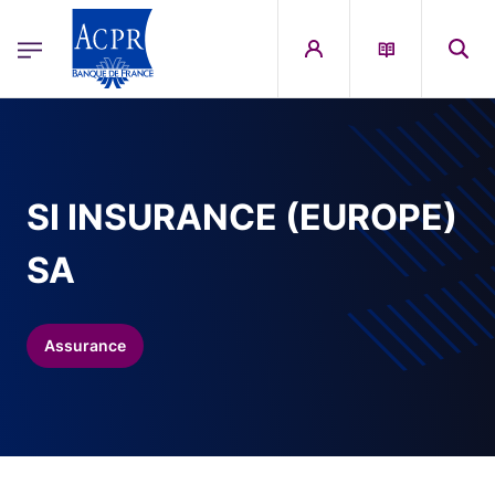
egion
ACPR Menu Principal (French)
Aller au contenu principal
SI INSURANCE (EUROPE)
SA
Assurance