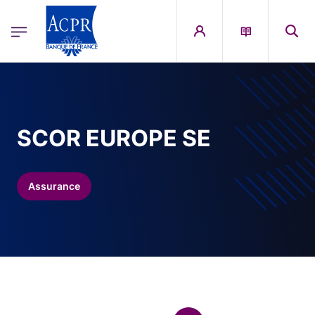
egion
ACPR Menu Principal (French)
Aller au contenu principal
SCOR EUROPE SE
Assurance