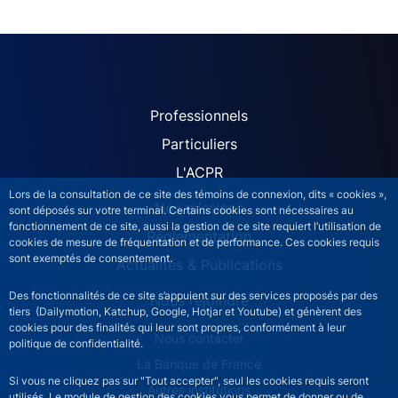
ACPR site navigation (Fren
Professionnels
Particuliers
L'ACPR
Lors de la consultation de ce site des témoins de connexion, dits « cookies »,
Nos missions
sont déposés sur votre terminal. Certains cookies sont nécessaires au
fonctionnement de ce site, aussi la gestion de ce site requiert l’utilisation de
Réglementation
cookies de mesure de fréquentation et de performance. Ces cookies requis
sont exemptés de consentement.
Actualités & Publications
Des fonctionnalités de ce site s’appuient sur des services proposés par des
Nous rejoindre
tiers (Dailymotion, Katchup, Google, Hotjar et Youtube) et génèrent des
cookies pour des finalités qui leur sont propres, conformément à leur
ACPR footer secondary menu (French)
Nous contacter
politique de confidentialité.
La Banque de France
Si vous ne cliquez pas sur "Tout accepter", seul les cookies requis seront
Autres institutions
utilisés. Le module de gestion des cookies vous permet de donner ou de