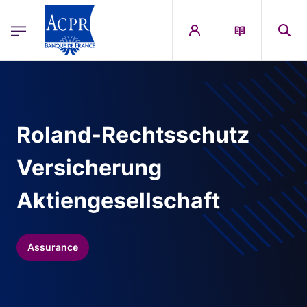
egion
ACPR Menu Principal (French)
Aller au contenu principal
Roland-Rechtsschutz
Versicherung
Aktiengesellschaft
Assurance