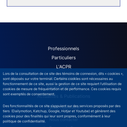
ACPR site navigation (Fren
Professionnels
Particuliers
L'ACPR
Lors de la consultation de ce site des témoins de connexion, dits « cookies »,
Nos missions
sont déposés sur votre terminal. Certains cookies sont nécessaires au
fonctionnement de ce site, aussi la gestion de ce site requiert l’utilisation de
Réglementation
cookies de mesure de fréquentation et de performance. Ces cookies requis
sont exemptés de consentement.
Actualités & Publications
Des fonctionnalités de ce site s’appuient sur des services proposés par des
Nous rejoindre
tiers (Dailymotion, Katchup, Google, Hotjar et Youtube) et génèrent des
cookies pour des finalités qui leur sont propres, conformément à leur
ACPR footer secondary menu (French)
Nous contacter
politique de confidentialité.