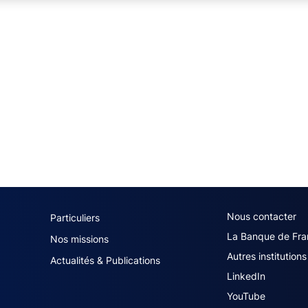
navigation (French)
ACPR footer secon
Nous contacter
Particuliers
La Banque de Fra
Nos missions
Autres institutions
Actualités & Publications
LinkedIn
YouTube