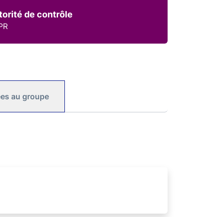
torité de contrôle
PR
iées au groupe