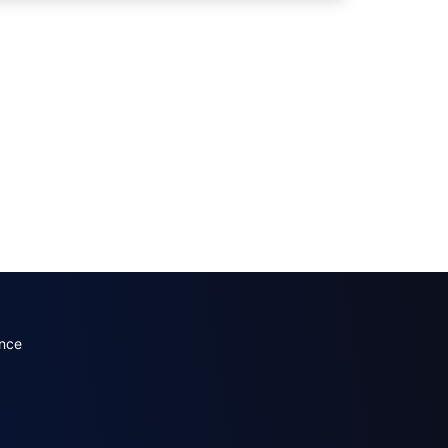
dary menu (French)
nce