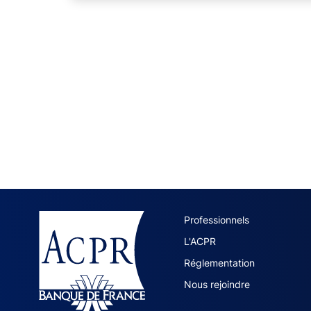
ACPR site 
Professionnels
L'ACPR
Réglementation
Nous rejoindre