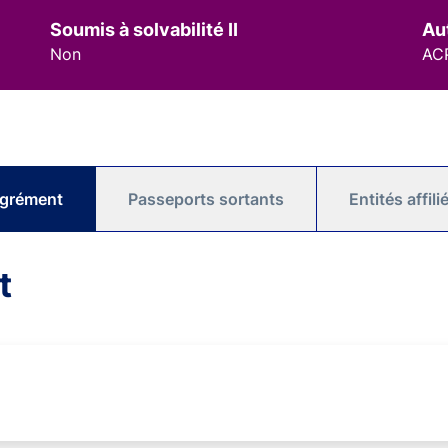
Soumis à solvabilité II
Au
Non
AC
agrément
Passeports sortants
Entités affil
t