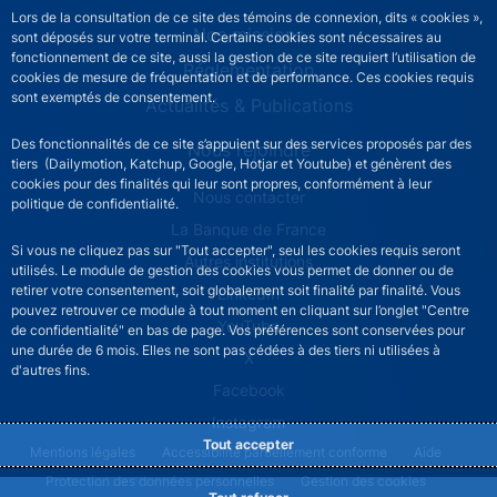
Lors de la consultation de ce site des témoins de connexion, dits « cookies »,
Nos missions
sont déposés sur votre terminal. Certains cookies sont nécessaires au
fonctionnement de ce site, aussi la gestion de ce site requiert l’utilisation de
Réglementation
cookies de mesure de fréquentation et de performance. Ces cookies requis
sont exemptés de consentement.
Actualités & Publications
Des fonctionnalités de ce site s’appuient sur des services proposés par des
Nous rejoindre
tiers (Dailymotion, Katchup, Google, Hotjar et Youtube) et génèrent des
cookies pour des finalités qui leur sont propres, conformément à leur
ACPR footer secondary menu (French)
Nous contacter
politique de confidentialité.
La Banque de France
Si vous ne cliquez pas sur "Tout accepter", seul les cookies requis seront
Autres institutions
utilisés. Le module de gestion des cookies vous permet de donner ou de
retirer votre consentement, soit globalement soit finalité par finalité. Vous
LinkedIn
pouvez retrouver ce module à tout moment en cliquant sur l’onglet "Centre
YouTube
de confidentialité" en bas de page. Vos préférences sont conservées pour
une durée de 6 mois. Elles ne sont pas cédées à des tiers ni utilisées à
X
d'autres fins.
Facebook
Instagram
Tout accepter
ACPR footer legal notice menu
Mentions légales
Accessibilité partiellement conforme
Aide
Protection des données personnelles
Gestion des cookies