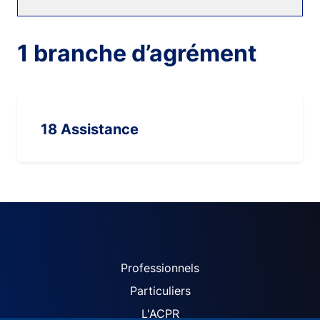
1 branche d’agrément
18 Assistance
ACPR site navigation (Fren
Professionnels
Particuliers
L'ACPR