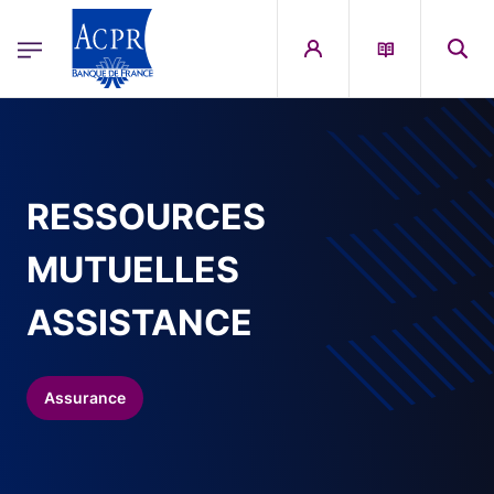
egion
ACPR Menu Principal (French)
Aller au contenu principal
RESSOURCES
MUTUELLES
ASSISTANCE
Assurance