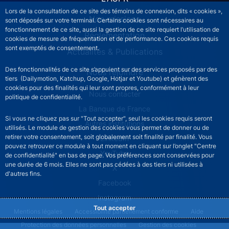
Lors de la consultation de ce site des témoins de connexion, dits « cookies »,
Nos missions
sont déposés sur votre terminal. Certains cookies sont nécessaires au
fonctionnement de ce site, aussi la gestion de ce site requiert l’utilisation de
Réglementation
cookies de mesure de fréquentation et de performance. Ces cookies requis
sont exemptés de consentement.
Actualités & Publications
Des fonctionnalités de ce site s’appuient sur des services proposés par des
Nous rejoindre
tiers (Dailymotion, Katchup, Google, Hotjar et Youtube) et génèrent des
cookies pour des finalités qui leur sont propres, conformément à leur
ACPR footer secondary menu (French)
Nous contacter
politique de confidentialité.
La Banque de France
Si vous ne cliquez pas sur "Tout accepter", seul les cookies requis seront
Autres institutions
utilisés. Le module de gestion des cookies vous permet de donner ou de
retirer votre consentement, soit globalement soit finalité par finalité. Vous
LinkedIn
pouvez retrouver ce module à tout moment en cliquant sur l’onglet "Centre
YouTube
de confidentialité" en bas de page. Vos préférences sont conservées pour
une durée de 6 mois. Elles ne sont pas cédées à des tiers ni utilisées à
X
d'autres fins.
Facebook
Instagram
Tout accepter
ACPR footer legal notice menu
Mentions légales
Accessibilité partiellement conforme
Aide
Protection des données personnelles
Gestion des cookies