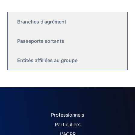
Branches d'agrément
Passeports sortants
Entités affiliées au groupe
ACPR site navigation (Fren
Professionnels
Particuliers
L'ACPR