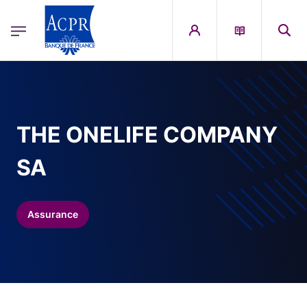
egion
ACPR Menu Principal (French)
Aller au contenu principal
THE ONELIFE COMPANY
SA
Assurance