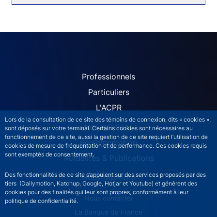
ACPR site navigation (Fren
Professionnels
Particuliers
L'ACPR
Lors de la consultation de ce site des témoins de connexion, dits « cookies »,
Nos missions
sont déposés sur votre terminal. Certains cookies sont nécessaires au
fonctionnement de ce site, aussi la gestion de ce site requiert l’utilisation de
Réglementation
cookies de mesure de fréquentation et de performance. Ces cookies requis
sont exemptés de consentement.
Actualités & Publications
Des fonctionnalités de ce site s’appuient sur des services proposés par des
Nous rejoindre
tiers (Dailymotion, Katchup, Google, Hotjar et Youtube) et génèrent des
cookies pour des finalités qui leur sont propres, conformément à leur
ACPR footer secondary menu (French)
Nous contacter
politique de confidentialité.
La Banque de France