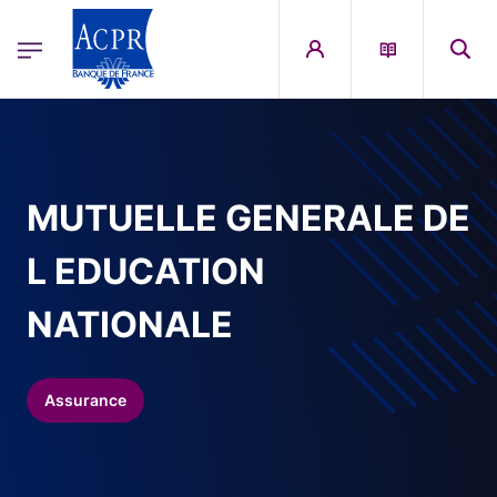
egion
ACPR Menu Principal (French)
Aller au contenu principal
MUTUELLE GENERALE DE
L EDUCATION
NATIONALE
Assurance