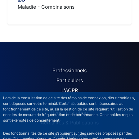
Maladie - Combinaisons
ACPR site navigation (Fren
Professionnels
Particuliers
L'ACPR
Lors de la consultation de ce site des témoins de connexion, dits « cookies »,
Nos missions
sont déposés sur votre terminal. Certains cookies sont nécessaires au
fonctionnement de ce site, aussi la gestion de ce site requiert l’utilisation de
Réglementation
cookies de mesure de fréquentation et de performance. Ces cookies requis
sont exemptés de consentement.
Actualités & Publications
Des fonctionnalités de ce site s’appuient sur des services proposés par des
Nous rejoindre
tiers (Dailymotion, Katchup, Google, Hotjar et Youtube) et génèrent des