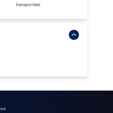
transportées
dary menu (French)
nce