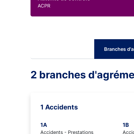
ACPR
Branches d'
2 branches d'agréme
1 Accidents
1A
1B
Accidents - Prestations
Accid