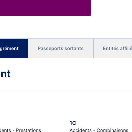
agrément
Passeports sortants
Entités affil
nt
1C
ents - Prestations
Accidents - Combinaisons