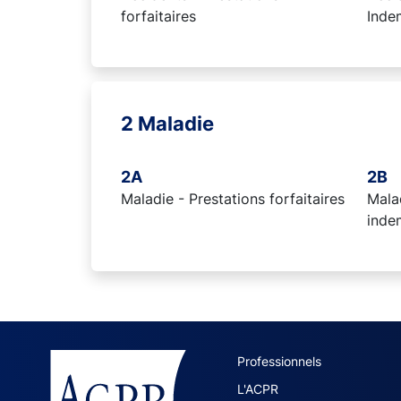
forfaitaires
Inde
2 Maladie
2A
2B
Maladie - Prestations forfaitaires
Malad
inde
ACPR site 
Professionnels
L'ACPR