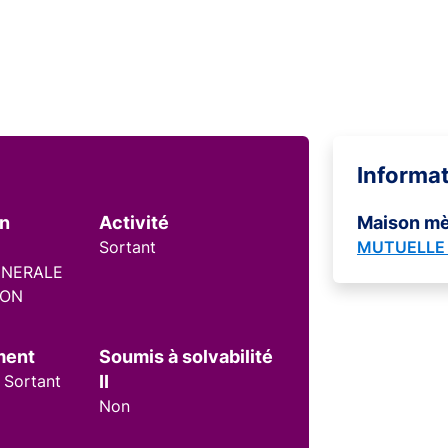
Informa
on
Activité
Maison m
Sortant
MUTUELLE 
ENERALE
ION
ment
Soumis à solvabilité
 Sortant
II
Non