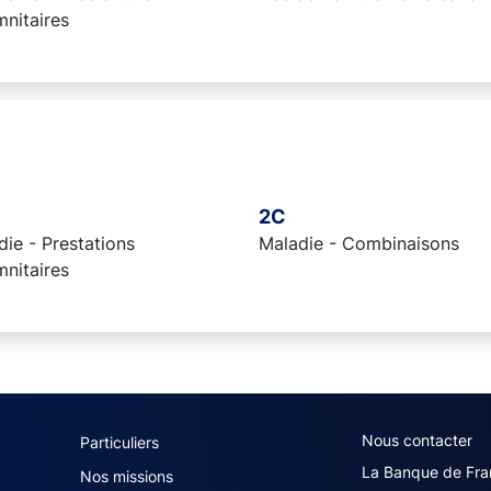
mnitaires
2C
ie - Prestations
Maladie - Combinaisons
mnitaires
navigation (French)
ACPR footer secon
Nous contacter
Particuliers
La Banque de Fra
Nos missions