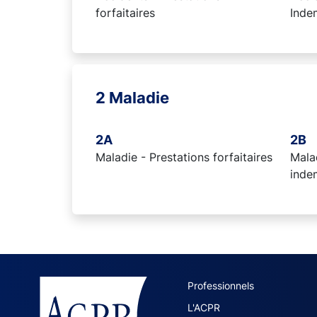
forfaitaires
Inde
2 Maladie
2A
2B
Maladie - Prestations forfaitaires
Malad
inde
ACPR site 
Professionnels
L'ACPR