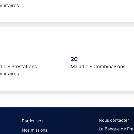
mnitaires
2C
ie - Prestations
Maladie - Combinaisons
mnitaires
navigation (French)
ACPR footer secon
Nous contacter
Particuliers
La Banque de Fra
Nos missions