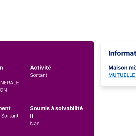
Informa
on
Activité
Maison m
Sortant
MUTUELLE 
ENERALE
ION
ment
Soumis à solvabilité
 Sortant
II
Non