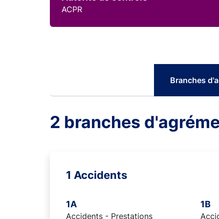
ACPR
Branches d'
2 branches d'agréme
1 Accidents
1A
1B
Accidents - Prestations
Accid