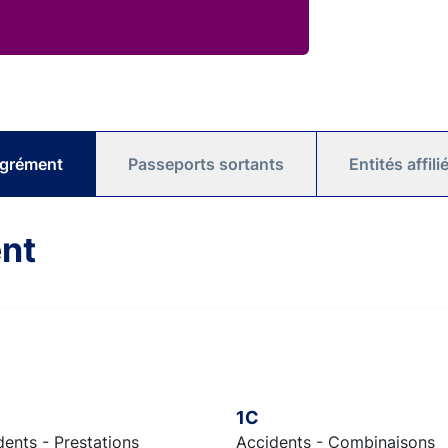
agrément
Passeports sortants
Entités affil
nt
1C
ents - Prestations
Accidents - Combinaisons