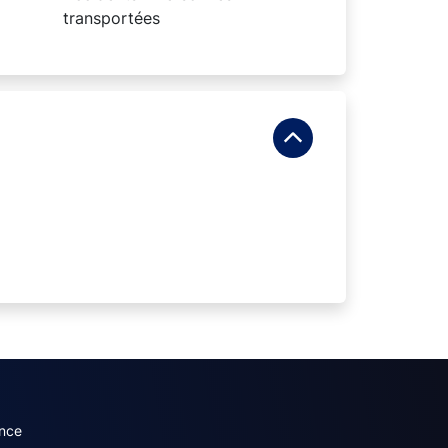
transportées
dary menu (French)
nce