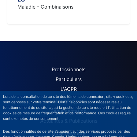
Maladie - Combinaisons
ACPR site navigation (Fren
Professionnels
Particuliers
L'ACPR
Lors de la consultation de ce site des témoins de connexion, dits « cookies »,
Nos missions
sont déposés sur votre terminal. Certains cookies sont nécessaires au
fonctionnement de ce site, aussi la gestion de ce site requiert l’utilisation de
Réglementation
cookies de mesure de fréquentation et de performance. Ces cookies requis
sont exemptés de consentement.
Actualités & Publications
Des fonctionnalités de ce site s’appuient sur des services proposés par des
Nous rejoindre
tiers (Dailymotion, Katchup, Google, Hotjar et Youtube) et génèrent des