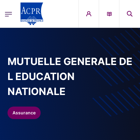
egion
ACPR Menu Principal (French)
Aller au contenu principal
MUTUELLE GENERALE DE
L EDUCATION
NATIONALE
Assurance