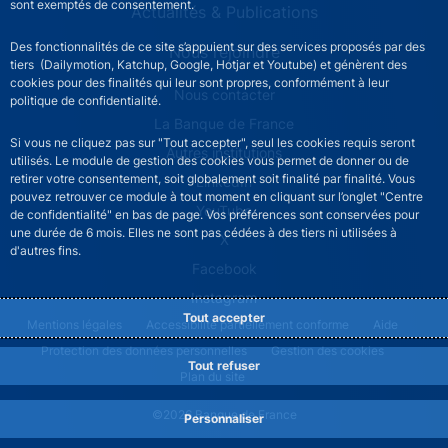
sont exemptés de consentement.
Actualités & Publications
Des fonctionnalités de ce site s’appuient sur des services proposés par des
Nous rejoindre
tiers (Dailymotion, Katchup, Google, Hotjar et Youtube) et génèrent des
cookies pour des finalités qui leur sont propres, conformément à leur
ACPR footer secondary menu (French)
Nous contacter
politique de confidentialité.
La Banque de France
Si vous ne cliquez pas sur "Tout accepter", seul les cookies requis seront
Autres institutions
utilisés. Le module de gestion des cookies vous permet de donner ou de
retirer votre consentement, soit globalement soit finalité par finalité. Vous
LinkedIn
pouvez retrouver ce module à tout moment en cliquant sur l’onglet "Centre
YouTube
de confidentialité" en bas de page. Vos préférences sont conservées pour
une durée de 6 mois. Elles ne sont pas cédées à des tiers ni utilisées à
X
d'autres fins.
Facebook
Instagram
Tout accepter
ACPR footer legal notice menu
Mentions légales
Accessibilité partiellement conforme
Aide
Protection des données personnelles
Gestion des cookies
Tout refuser
Plan du site
©2026 Banque de France
Personnaliser