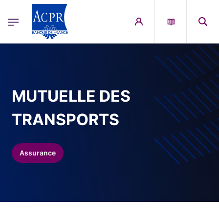
egion
ACPR Menu Principal (French)
Aller au contenu principal
MUTUELLE DES
TRANSPORTS
Assurance