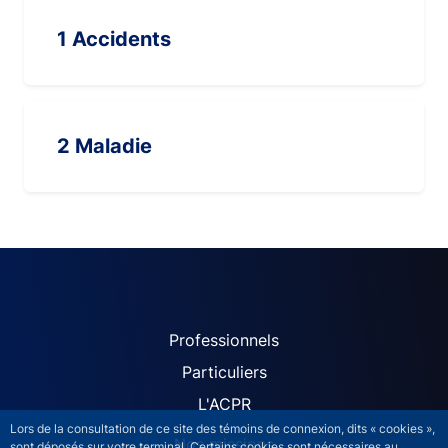
1 Accidents
2 Maladie
ACPR site navigation (Fren
Professionnels
Particuliers
L'ACPR
Lors de la consultation de ce site des témoins de connexion, dits « cookies »,
Nos missions
sont déposés sur votre terminal. Certains cookies sont nécessaires au