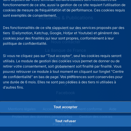
fonctionnement de ce site, aussi la gestion de ce site requiert l’utilisation de
Réglementation
cookies de mesure de fréquentation et de performance. Ces cookies requis
sont exemptés de consentement.
Actualités & Publications
Des fonctionnalités de ce site s’appuient sur des services proposés par des
Nous rejoindre
tiers (Dailymotion, Katchup, Google, Hotjar et Youtube) et génèrent des
cookies pour des finalités qui leur sont propres, conformément à leur
ACPR footer secondary menu (French)
Nous contacter
politique de confidentialité.
La Banque de France
Si vous ne cliquez pas sur "Tout accepter", seul les cookies requis seront
Autres institutions
utilisés. Le module de gestion des cookies vous permet de donner ou de
retirer votre consentement, soit globalement soit finalité par finalité. Vous
LinkedIn
pouvez retrouver ce module à tout moment en cliquant sur l’onglet "Centre
YouTube
de confidentialité" en bas de page. Vos préférences sont conservées pour
une durée de 6 mois. Elles ne sont pas cédées à des tiers ni utilisées à
X
d'autres fins.
Facebook
Instagram
Tout accepter
ACPR footer legal notice menu
Mentions légales
Accessibilité partiellement conforme
Aide
Protection des données personnelles
Gestion des cookies
Tout refuser
Plan du site