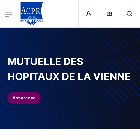
egion
ACPR Menu Principal (French)
Aller au contenu principal
MUTUELLE DES
HOPITAUX DE LA VIENNE
Assurance