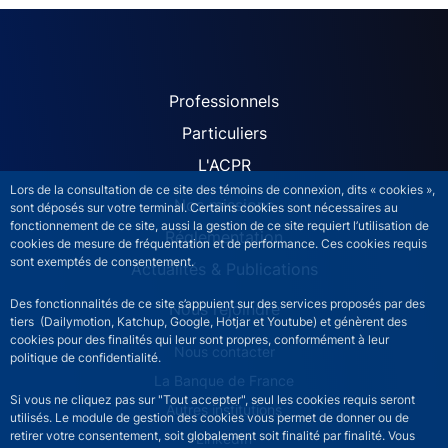
ACPR site navigation (Fren
Professionnels
Particuliers
L'ACPR
Lors de la consultation de ce site des témoins de connexion, dits « cookies »,
Nos missions
sont déposés sur votre terminal. Certains cookies sont nécessaires au
fonctionnement de ce site, aussi la gestion de ce site requiert l’utilisation de
Réglementation
cookies de mesure de fréquentation et de performance. Ces cookies requis
sont exemptés de consentement.
Actualités & Publications
Des fonctionnalités de ce site s’appuient sur des services proposés par des
Nous rejoindre
tiers (Dailymotion, Katchup, Google, Hotjar et Youtube) et génèrent des
cookies pour des finalités qui leur sont propres, conformément à leur
ACPR footer secondary menu (French)
Nous contacter
politique de confidentialité.
La Banque de France
Si vous ne cliquez pas sur "Tout accepter", seul les cookies requis seront
Autres institutions
utilisés. Le module de gestion des cookies vous permet de donner ou de
retirer votre consentement, soit globalement soit finalité par finalité. Vous
LinkedIn