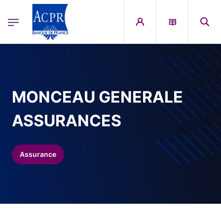
egion
ACPR Menu Principal (French)
Aller au contenu principal
MONCEAU GENERALE
ASSURANCES
Assurance