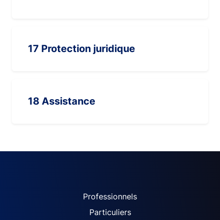
17 Protection juridique
18 Assistance
ACPR site navigation (Fren
Professionnels
Particuliers