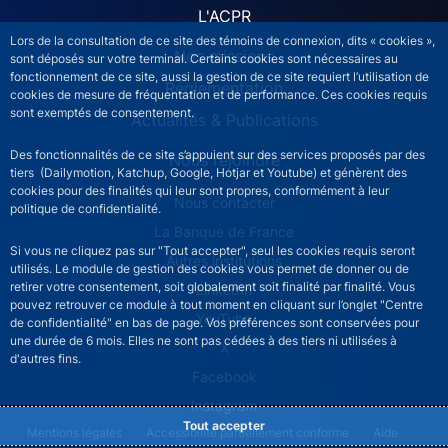
L'ACPR
Lors de la consultation de ce site des témoins de connexion, dits « cookies »,
Nos missions
sont déposés sur votre terminal. Certains cookies sont nécessaires au
fonctionnement de ce site, aussi la gestion de ce site requiert l’utilisation de
Réglementation
cookies de mesure de fréquentation et de performance. Ces cookies requis
sont exemptés de consentement.
Actualités & Publications
Des fonctionnalités de ce site s’appuient sur des services proposés par des
Nous rejoindre
tiers (Dailymotion, Katchup, Google, Hotjar et Youtube) et génèrent des
cookies pour des finalités qui leur sont propres, conformément à leur
ACPR footer secondary menu (French)
Nous contacter
politique de confidentialité.
La Banque de France
Si vous ne cliquez pas sur "Tout accepter", seul les cookies requis seront
Autres institutions
utilisés. Le module de gestion des cookies vous permet de donner ou de
retirer votre consentement, soit globalement soit finalité par finalité. Vous
LinkedIn
pouvez retrouver ce module à tout moment en cliquant sur l’onglet "Centre
YouTube
de confidentialité" en bas de page. Vos préférences sont conservées pour
une durée de 6 mois. Elles ne sont pas cédées à des tiers ni utilisées à
X
d'autres fins.
Facebook
Instagram
Tout accepter
ACPR footer legal notice menu
Mentions légales
Accessibilité partiellement conforme
Aide