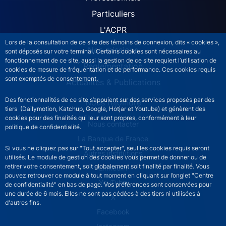
ACPR site navigation (Fren
Particuliers
L'ACPR
Lors de la consultation de ce site des témoins de connexion, dits « cookies »,
Nos missions
sont déposés sur votre terminal. Certains cookies sont nécessaires au
fonctionnement de ce site, aussi la gestion de ce site requiert l’utilisation de
Réglementation
cookies de mesure de fréquentation et de performance. Ces cookies requis
sont exemptés de consentement.
Actualités & Publications
Des fonctionnalités de ce site s’appuient sur des services proposés par des
Nous rejoindre
tiers (Dailymotion, Katchup, Google, Hotjar et Youtube) et génèrent des
cookies pour des finalités qui leur sont propres, conformément à leur
ACPR footer secondary menu (French)
Nous contacter
politique de confidentialité.
La Banque de France
Si vous ne cliquez pas sur "Tout accepter", seul les cookies requis seront
Autres institutions
utilisés. Le module de gestion des cookies vous permet de donner ou de
retirer votre consentement, soit globalement soit finalité par finalité. Vous
LinkedIn
pouvez retrouver ce module à tout moment en cliquant sur l’onglet "Centre
YouTube
de confidentialité" en bas de page. Vos préférences sont conservées pour
une durée de 6 mois. Elles ne sont pas cédées à des tiers ni utilisées à
X
d'autres fins.
Facebook