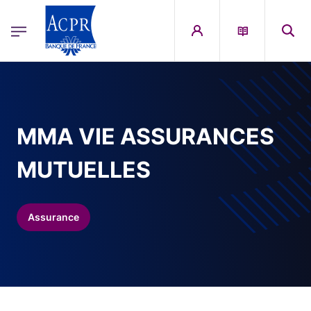
egion
ACPR Menu Principal (French)
Aller au contenu principal
MMA VIE ASSURANCES
MUTUELLES
Assurance