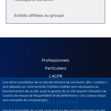
Entités affiliées au groupe
ACPR site navigation (Fren
Professionnels
Particuliers
L'ACPR
Lors de la consultation de ce site des témoins de connexion, dits « cookies »,
Nos missions
sont déposés sur votre terminal. Certains cookies sont nécessaires au
fonctionnement de ce site, aussi la gestion de ce site requiert l’utilisation de
Réglementation
cookies de mesure de fréquentation et de performance. Ces cookies requis
sont exemptés de consentement.
Actualités & Publications
Des fonctionnalités de ce site s’appuient sur des services proposés par des