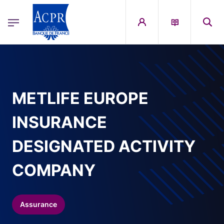
egion
ACPR Menu Principal (French)
Aller au contenu principal
METLIFE EUROPE
INSURANCE
DESIGNATED ACTIVITY
COMPANY
Assurance