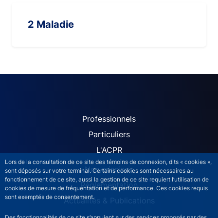
2 Maladie
ACPR site navigation (Fren
Professionnels
Particuliers
L'ACPR
Lors de la consultation de ce site des témoins de connexion, dits « cookies »,
Nos missions
sont déposés sur votre terminal. Certains cookies sont nécessaires au
fonctionnement de ce site, aussi la gestion de ce site requiert l’utilisation de
Réglementation
cookies de mesure de fréquentation et de performance. Ces cookies requis
sont exemptés de consentement.
Actualités & Publications
Des fonctionnalités de ce site s’appuient sur des services proposés par des