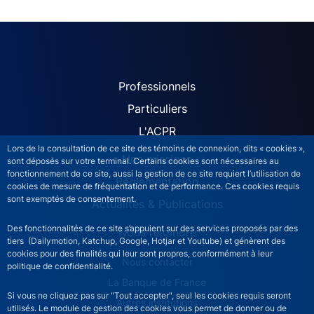
ACPR site navigation (Fren
Professionnels
Particuliers
L'ACPR
Lors de la consultation de ce site des témoins de connexion, dits « cookies »,
Nos missions
sont déposés sur votre terminal. Certains cookies sont nécessaires au
fonctionnement de ce site, aussi la gestion de ce site requiert l’utilisation de
Réglementation
cookies de mesure de fréquentation et de performance. Ces cookies requis
sont exemptés de consentement.
Actualités & Publications
Des fonctionnalités de ce site s’appuient sur des services proposés par des
Nous rejoindre
tiers (Dailymotion, Katchup, Google, Hotjar et Youtube) et génèrent des
cookies pour des finalités qui leur sont propres, conformément à leur
ACPR footer secondary menu (French)
Nous contacter
politique de confidentialité.
La Banque de France
Si vous ne cliquez pas sur "Tout accepter", seul les cookies requis seront
Autres institutions
utilisés. Le module de gestion des cookies vous permet de donner ou de