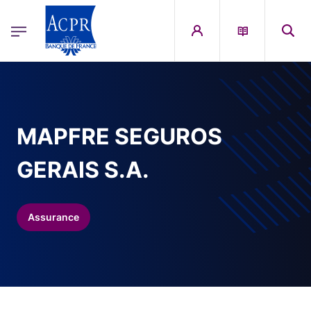
egion
ACPR Menu Principal (French)
Aller au contenu principal
MAPFRE SEGUROS
GERAIS S.A.
Assurance