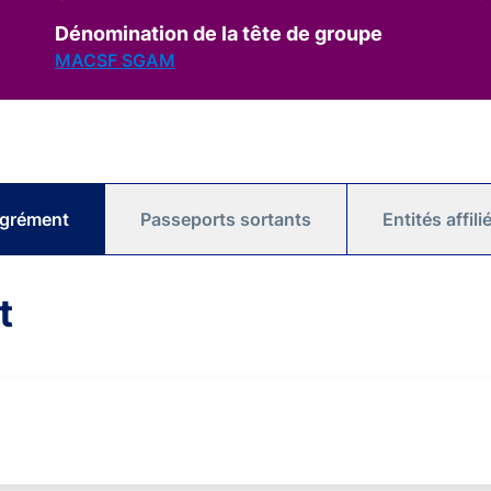
Dénomination de la tête de groupe
MACSF SGAM
agrément
Passeports sortants
Entités affil
t