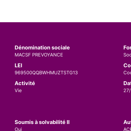
Dénomination sociale
Fo
MACSF PREVOYANCE
Soc
LEI
Co
969500QQBWHMUZTSTG13
Cod
Activité
Da
Vie
27/
Soumis à solvabilité II
Au
Oui
AC