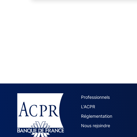
ACPR site 
Professionnels
L'ACPR
Réglementation
Nous rejoindre