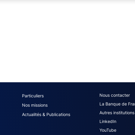
navigation (French)
ACPR footer secon
Nous contacter
Particuliers
La Banque de Fra
Nos missions
Autres institutions
Actualités & Publications
LinkedIn
YouTube