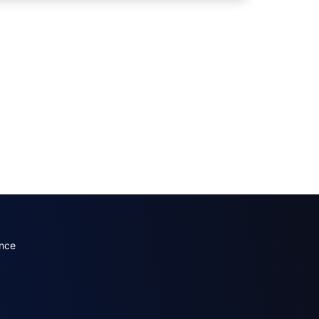
dary menu (French)
nce