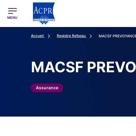
egion
ACPR Menu Principal (French)
MENU
Accueil
Registre Refassu
MACSF PREVOYANC
MACSF PREV
Assurance