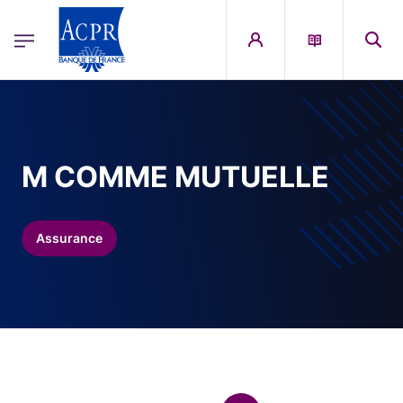
egion
ACPR Menu Principal (French)
Aller au contenu principal
M COMME MUTUELLE
Assurance