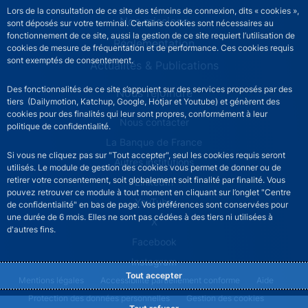
Lors de la consultation de ce site des témoins de connexion, dits « cookies »,
Nos missions
sont déposés sur votre terminal. Certains cookies sont nécessaires au
fonctionnement de ce site, aussi la gestion de ce site requiert l’utilisation de
Réglementation
cookies de mesure de fréquentation et de performance. Ces cookies requis
sont exemptés de consentement.
Actualités & Publications
Des fonctionnalités de ce site s’appuient sur des services proposés par des
Nous rejoindre
tiers (Dailymotion, Katchup, Google, Hotjar et Youtube) et génèrent des
cookies pour des finalités qui leur sont propres, conformément à leur
ACPR footer secondary menu (French)
Nous contacter
politique de confidentialité.
La Banque de France
Si vous ne cliquez pas sur "Tout accepter", seul les cookies requis seront
Autres institutions
utilisés. Le module de gestion des cookies vous permet de donner ou de
retirer votre consentement, soit globalement soit finalité par finalité. Vous
LinkedIn
pouvez retrouver ce module à tout moment en cliquant sur l’onglet "Centre
YouTube
de confidentialité" en bas de page. Vos préférences sont conservées pour
une durée de 6 mois. Elles ne sont pas cédées à des tiers ni utilisées à
X
d'autres fins.
Facebook
Instagram
Tout accepter
ACPR footer legal notice menu
Mentions légales
Accessibilité partiellement conforme
Aide
Protection des données personnelles
Gestion des cookies