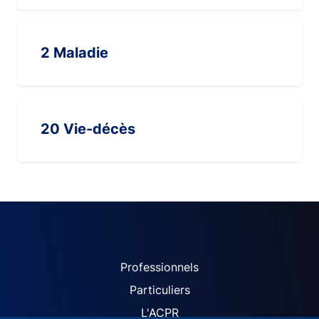
2 Maladie
20 Vie-décès
ACPR site navigation (Fren
Professionnels
Particuliers
L'ACPR