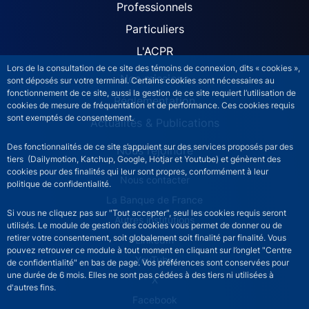
ACPR site navigation (Fren
Professionnels
Particuliers
L'ACPR
Lors de la consultation de ce site des témoins de connexion, dits « cookies »,
Nos missions
sont déposés sur votre terminal. Certains cookies sont nécessaires au
fonctionnement de ce site, aussi la gestion de ce site requiert l’utilisation de
Réglementation
cookies de mesure de fréquentation et de performance. Ces cookies requis
sont exemptés de consentement.
Actualités & Publications
Des fonctionnalités de ce site s’appuient sur des services proposés par des
Nous rejoindre
tiers (Dailymotion, Katchup, Google, Hotjar et Youtube) et génèrent des
cookies pour des finalités qui leur sont propres, conformément à leur
ACPR footer secondary menu (French)
Nous contacter
politique de confidentialité.
La Banque de France
Si vous ne cliquez pas sur "Tout accepter", seul les cookies requis seront
Autres institutions
utilisés. Le module de gestion des cookies vous permet de donner ou de
retirer votre consentement, soit globalement soit finalité par finalité. Vous
LinkedIn
pouvez retrouver ce module à tout moment en cliquant sur l’onglet "Centre
YouTube
de confidentialité" en bas de page. Vos préférences sont conservées pour
une durée de 6 mois. Elles ne sont pas cédées à des tiers ni utilisées à
X
d'autres fins.
Facebook