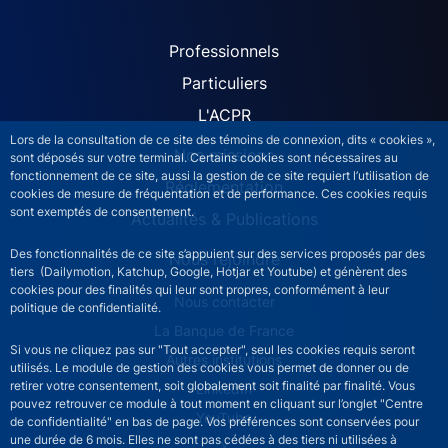
ACPR site navigation (Fren
Professionnels
Particuliers
L'ACPR
Lors de la consultation de ce site des témoins de connexion, dits « cookies »,
Nos missions
sont déposés sur votre terminal. Certains cookies sont nécessaires au
fonctionnement de ce site, aussi la gestion de ce site requiert l’utilisation de
Réglementation
cookies de mesure de fréquentation et de performance. Ces cookies requis
sont exemptés de consentement.
Actualités & Publications
Des fonctionnalités de ce site s’appuient sur des services proposés par des
Nous rejoindre
tiers (Dailymotion, Katchup, Google, Hotjar et Youtube) et génèrent des
cookies pour des finalités qui leur sont propres, conformément à leur
ACPR footer secondary menu (French)
Nous contacter
politique de confidentialité.
La Banque de France
Si vous ne cliquez pas sur "Tout accepter", seul les cookies requis seront
Autres institutions
utilisés. Le module de gestion des cookies vous permet de donner ou de
retirer votre consentement, soit globalement soit finalité par finalité. Vous
LinkedIn
pouvez retrouver ce module à tout moment en cliquant sur l’onglet "Centre
YouTube
de confidentialité" en bas de page. Vos préférences sont conservées pour
une durée de 6 mois. Elles ne sont pas cédées à des tiers ni utilisées à
X