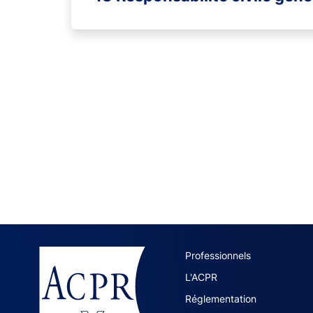
ACPR site 
Professionnels
L'ACPR
Réglementation