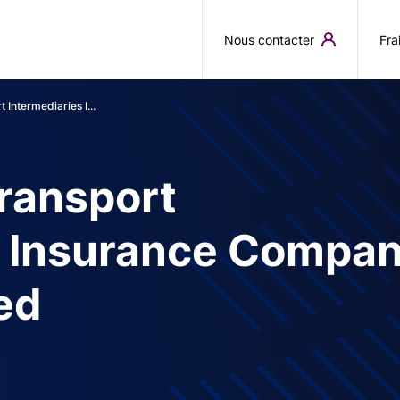
Aller au contenu principal
Nous contacter
Fra
t Intermediaries I...
Transport
s Insurance Compa
ed