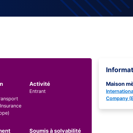
Informa
on
Activité
Maison m
Entrant
Internation
Company (E
Transport
 Insurance
ope)
ment
Soumis à solvabilité