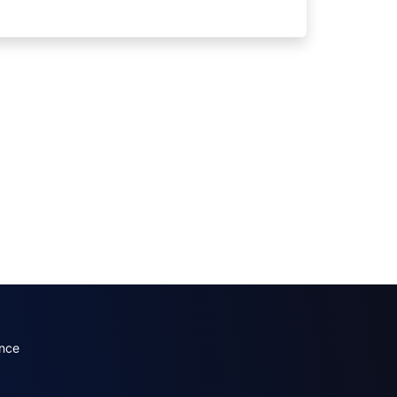
dary menu (French)
nce