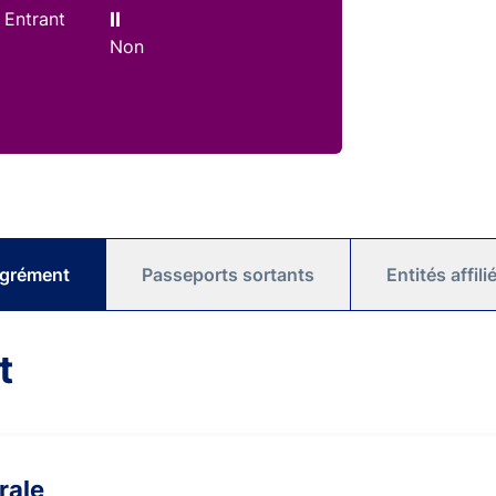
 Entrant
II
Non
agrément
Passeports sortants
Entités affil
t
rale