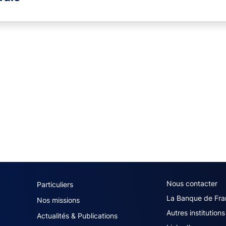
navigation (French)
ACPR footer secon
Nous contacter
Particuliers
La Banque de Fra
Nos missions
Autres institutions
Actualités & Publications