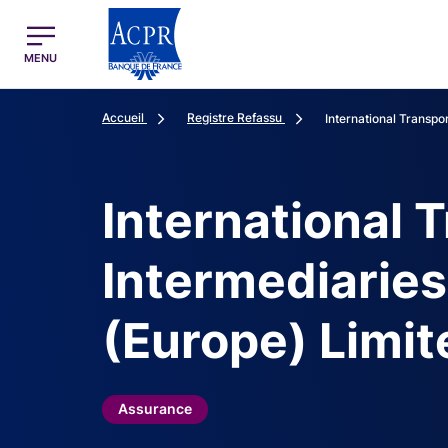
egion
ACPR Menu Principal (French)
MENU
Accueil
Registre Refassu
International Transpor
International 
Intermediarie
(Europe) Limit
Assurance