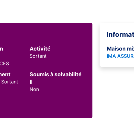
Informa
on
Activité
Maison m
Sortant
IMA ASSU
CES
ment
Soumis à solvabilité
 Sortant
II
Non