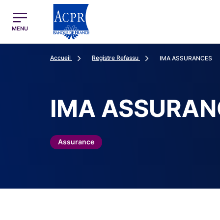
egion
ACPR Menu Principal (French)
MENU
Accueil
Registre Refassu
IMA ASSURANCES
IMA ASSURAN
Assurance