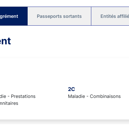
agrément
Passeports sortants
Entités affil
ent
2C
ie - Prestations
Maladie - Combinaisons
mnitaires