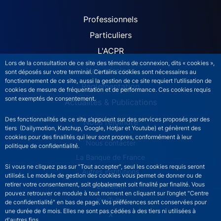
ACPR site navigation (Fren
Professionnels
Particuliers
L'ACPR
Lors de la consultation de ce site des témoins de connexion, dits « cookies »,
Nos missions
sont déposés sur votre terminal. Certains cookies sont nécessaires au
fonctionnement de ce site, aussi la gestion de ce site requiert l’utilisation de
Réglementation
cookies de mesure de fréquentation et de performance. Ces cookies requis
sont exemptés de consentement.
Actualités & Publications
Des fonctionnalités de ce site s’appuient sur des services proposés par des
Nous rejoindre
tiers (Dailymotion, Katchup, Google, Hotjar et Youtube) et génèrent des
cookies pour des finalités qui leur sont propres, conformément à leur
ACPR footer secondary menu (French)
Nous contacter
politique de confidentialité.
La Banque de France
Si vous ne cliquez pas sur "Tout accepter", seul les cookies requis seront
Autres institutions
utilisés. Le module de gestion des cookies vous permet de donner ou de
retirer votre consentement, soit globalement soit finalité par finalité. Vous
LinkedIn
pouvez retrouver ce module à tout moment en cliquant sur l’onglet "Centre
YouTube
de confidentialité" en bas de page. Vos préférences sont conservées pour
une durée de 6 mois. Elles ne sont pas cédées à des tiers ni utilisées à
X
d'autres fins.