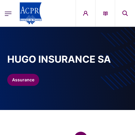
egion
ACPR Menu Principal (French)
Aller au contenu principal
HUGO INSURANCE SA
Assurance