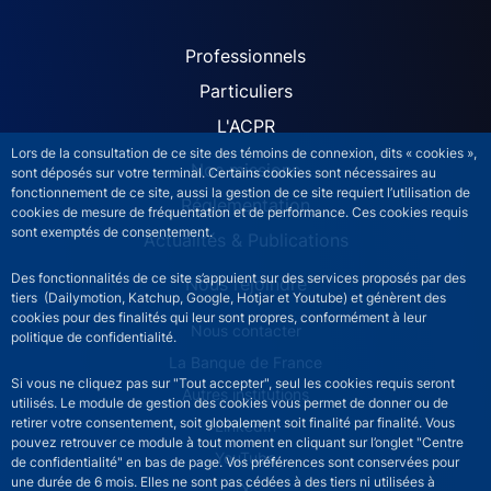
ACPR site navigation (Fren
Professionnels
Particuliers
L'ACPR
Lors de la consultation de ce site des témoins de connexion, dits « cookies »,
Nos missions
sont déposés sur votre terminal. Certains cookies sont nécessaires au
fonctionnement de ce site, aussi la gestion de ce site requiert l’utilisation de
Réglementation
cookies de mesure de fréquentation et de performance. Ces cookies requis
sont exemptés de consentement.
Actualités & Publications
Des fonctionnalités de ce site s’appuient sur des services proposés par des
Nous rejoindre
tiers (Dailymotion, Katchup, Google, Hotjar et Youtube) et génèrent des
cookies pour des finalités qui leur sont propres, conformément à leur
ACPR footer secondary menu (French)
Nous contacter
politique de confidentialité.
La Banque de France
Si vous ne cliquez pas sur "Tout accepter", seul les cookies requis seront
Autres institutions
utilisés. Le module de gestion des cookies vous permet de donner ou de
retirer votre consentement, soit globalement soit finalité par finalité. Vous
LinkedIn
pouvez retrouver ce module à tout moment en cliquant sur l’onglet "Centre
YouTube
de confidentialité" en bas de page. Vos préférences sont conservées pour
une durée de 6 mois. Elles ne sont pas cédées à des tiers ni utilisées à
X