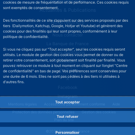
Réglementation
cookies de mesure de fréquentation et de performance. Ces cookies requis
sont exemptés de consentement.
Actualités & Publications
Des fonctionnalités de ce site s’appuient sur des services proposés par des
Nous rejoindre
tiers (Dailymotion, Katchup, Google, Hotjar et Youtube) et génèrent des
cookies pour des finalités qui leur sont propres, conformément à leur
ACPR footer secondary menu (French)
Nous contacter
politique de confidentialité.
La Banque de France
Si vous ne cliquez pas sur "Tout accepter", seul les cookies requis seront
Autres institutions
utilisés. Le module de gestion des cookies vous permet de donner ou de
retirer votre consentement, soit globalement soit finalité par finalité. Vous
LinkedIn
pouvez retrouver ce module à tout moment en cliquant sur l’onglet "Centre
YouTube
de confidentialité" en bas de page. Vos préférences sont conservées pour
une durée de 6 mois. Elles ne sont pas cédées à des tiers ni utilisées à
X
d'autres fins.
Facebook
Instagram
Tout accepter
ACPR footer legal notice menu
Mentions légales
Accessibilité partiellement conforme
Aide
Protection des données personnelles
Gestion des cookies
Tout refuser
Plan du site
©2026 Banque de France
Personnaliser