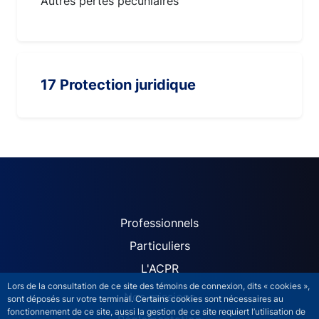
Autres pertes pécuniaires
17 Protection juridique
ACPR site navigation (Fren
Professionnels
Particuliers
L'ACPR
Lors de la consultation de ce site des témoins de connexion, dits « cookies »,
Nos missions
sont déposés sur votre terminal. Certains cookies sont nécessaires au
fonctionnement de ce site, aussi la gestion de ce site requiert l’utilisation de