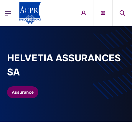
egion
ACPR Menu Principal (French)
Aller au contenu principal
HELVETIA ASSURANCES
SA
Assurance