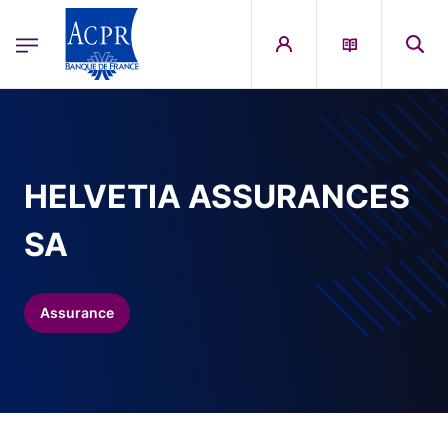
egion
ACPR Menu Principal (French)
Aller au contenu principal
HELVETIA ASSURANCES
SA
Assurance