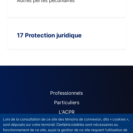
Autres pertes pécuniaires
17 Protection juridique
ACPR site navigation (Fren
Professionnels
Particuliers
L'ACPR
Lors de la consultation de ce site des témoins de connexion, dits « cookies »,
Nos missions
sont déposés sur votre terminal. Certains cookies sont nécessaires au
fonctionnement de ce site, aussi la gestion de ce site requiert l’utilisation de