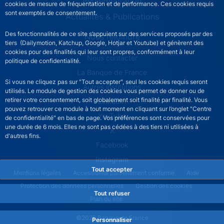
Réglementation
cookies de mesure de fréquentation et de performance. Ces cookies requis
sont exemptés de consentement.
Actualités & Publications
Des fonctionnalités de ce site s’appuient sur des services proposés par des
Nous rejoindre
tiers (Dailymotion, Katchup, Google, Hotjar et Youtube) et génèrent des
cookies pour des finalités qui leur sont propres, conformément à leur
ACPR footer secondary menu (French)
Nous contacter
politique de confidentialité.
La Banque de France
Si vous ne cliquez pas sur "Tout accepter", seul les cookies requis seront
Autres institutions
utilisés. Le module de gestion des cookies vous permet de donner ou de
retirer votre consentement, soit globalement soit finalité par finalité. Vous
LinkedIn
pouvez retrouver ce module à tout moment en cliquant sur l’onglet "Centre
YouTube
de confidentialité" en bas de page. Vos préférences sont conservées pour
une durée de 6 mois. Elles ne sont pas cédées à des tiers ni utilisées à
X
d'autres fins.
Facebook
Instagram
Tout accepter
ACPR footer legal notice menu
Mentions légales
Accessibilité partiellement conforme
Aide
Protection des données personnelles
Gestion des cookies
Tout refuser
Plan du site
©2026 Banque de France
Personnaliser