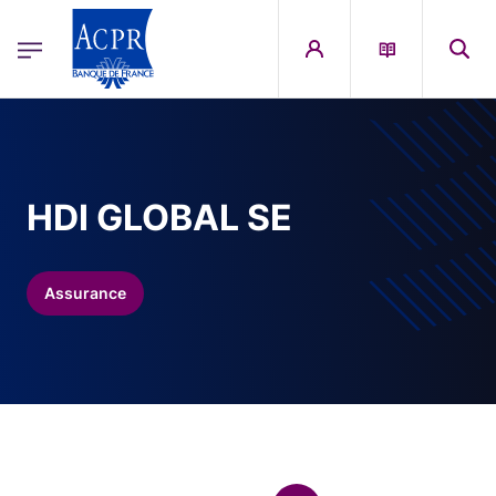
egion
ACPR Menu Principal (French)
Aller au contenu principal
HDI GLOBAL SE
Assurance