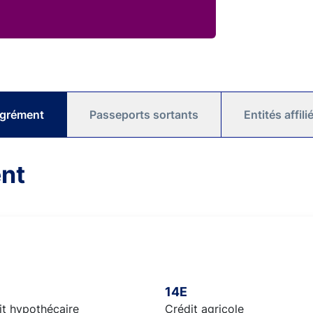
agrément
Passeports sortants
Entités affil
nt
14E
it hypothécaire
Crédit agricole