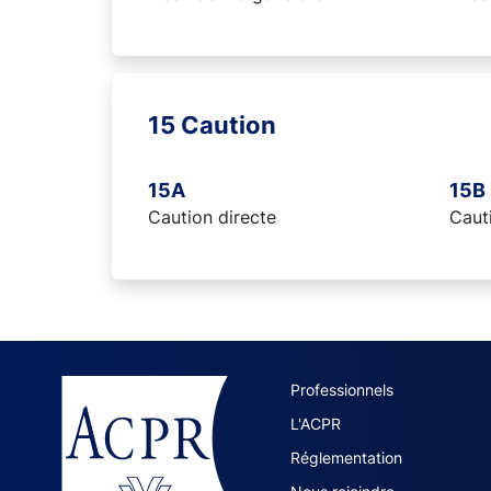
15 Caution
15A
15B
Caution directe
Cauti
ACPR site 
Professionnels
L'ACPR
Réglementation