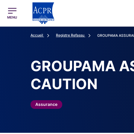
egion
ACPR Menu Principal (French)
MENU
Accueil
Registre Refassu
GROUPAMA ASSURAN
GROUPAMA AS
CAUTION
Assurance