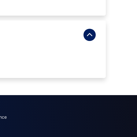
dary menu (French)
nce