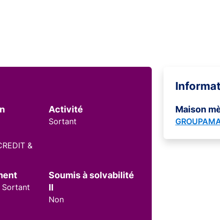
Informa
on
Activité
Maison m
Sortant
GROUPAMA
REDIT &
ment
Soumis à solvabilité
 Sortant
II
Non