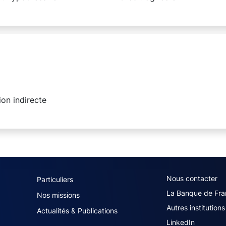
on indirecte
navigation (French)
ACPR footer secon
Nous contacter
Particuliers
La Banque de Fra
Nos missions
Autres institutions
Actualités & Publications
LinkedIn