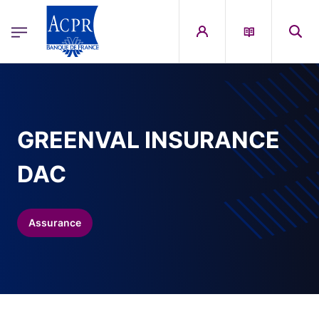
egion
ACPR Menu Principal (French)
Aller au contenu principal
GREENVAL INSURANCE
DAC
Assurance