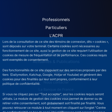
ACPR site navigation (Fren
Professionnels
Particuliers
L'ACPR
Lors de la consultation de ce site des témoins de connexion, dits « cookies »,
Nos missions
sont déposés sur votre terminal. Certains cookies sont nécessaires au
fonctionnement de ce site, aussi la gestion de ce site requiert l’utilisation de
Réglementation
cookies de mesure de fréquentation et de performance. Ces cookies requis
sont exemptés de consentement.
Actualités & Publications
Des fonctionnalités de ce site s’appuient sur des services proposés par des
Nous rejoindre
tiers (Dailymotion, Katchup, Google, Hotjar et Youtube) et génèrent des
cookies pour des finalités qui leur sont propres, conformément à leur
ACPR footer secondary menu (French)
Nous contacter
politique de confidentialité.
La Banque de France
Si vous ne cliquez pas sur "Tout accepter", seul les cookies requis seront
Autres institutions
utilisés. Le module de gestion des cookies vous permet de donner ou de
retirer votre consentement, soit globalement soit finalité par finalité. Vous
LinkedIn
pouvez retrouver ce module à tout moment en cliquant sur l’onglet "Centre
YouTube