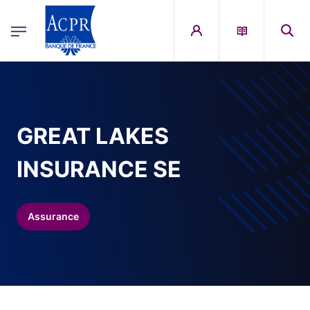
egion
ACPR Menu Principal (French)
Aller au contenu principal
GREAT LAKES
INSURANCE SE
Assurance