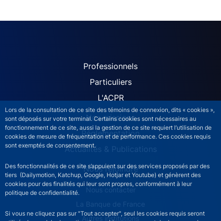
ACPR site navigation (Fren
Professionnels
Particuliers
L'ACPR
Lors de la consultation de ce site des témoins de connexion, dits « cookies »,
Nos missions
sont déposés sur votre terminal. Certains cookies sont nécessaires au
fonctionnement de ce site, aussi la gestion de ce site requiert l’utilisation de
Réglementation
cookies de mesure de fréquentation et de performance. Ces cookies requis
sont exemptés de consentement.
Actualités & Publications
Des fonctionnalités de ce site s’appuient sur des services proposés par des
Nous rejoindre
tiers (Dailymotion, Katchup, Google, Hotjar et Youtube) et génèrent des
cookies pour des finalités qui leur sont propres, conformément à leur
ACPR footer secondary menu (French)
Nous contacter
politique de confidentialité.
La Banque de France
Si vous ne cliquez pas sur "Tout accepter", seul les cookies requis seront
Autres institutions