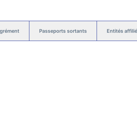
agrément
Passeports sortants
Entités affil