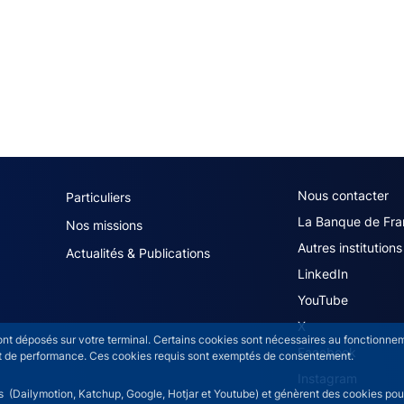
navigation (French)
ACPR footer secon
Nous contacter
Particuliers
La Banque de Fra
Nos missions
Autres institutions
Actualités & Publications
LinkedIn
YouTube
X
sont déposés sur votre terminal. Certains cookies sont nécessaires au fonctionneme
Facebook
n et de performance. Ces cookies requis sont exemptés de consentement.
Instagram
rs (Dailymotion, Katchup, Google, Hotjar et Youtube) et génèrent des cookies pour 