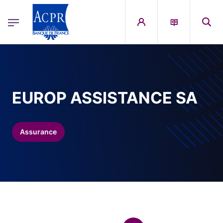
egion
ACPR Menu Principal (French)
Aller au contenu principal
EUROP ASSISTANCE SA
Assurance