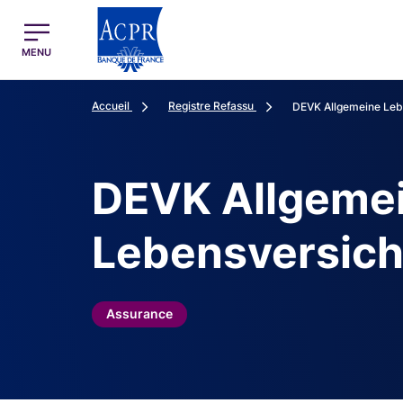
egion
ACPR Menu Principal (French)
MENU
Accueil
Registre Refassu
DEVK Allgemeine Leb
DEVK Allgeme
Lebensversic
Assurance