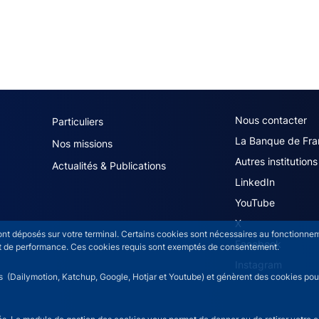
navigation (French)
ACPR footer secon
Nous contacter
Particuliers
La Banque de Fra
Nos missions
Autres institutions
Actualités & Publications
LinkedIn
YouTube
X
sont déposés sur votre terminal. Certains cookies sont nécessaires au fonctionneme
Facebook
n et de performance. Ces cookies requis sont exemptés de consentement.
Instagram
rs (Dailymotion, Katchup, Google, Hotjar et Youtube) et génèrent des cookies pour 