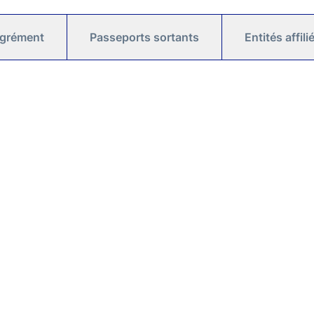
agrément
Passeports sortants
Entités affil