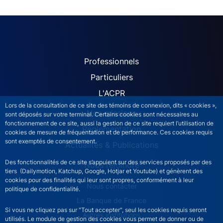
ACPR site navigation (Fren
Professionnels
Particuliers
L'ACPR
Lors de la consultation de ce site des témoins de connexion, dits « cookies »,
Nos missions
sont déposés sur votre terminal. Certains cookies sont nécessaires au
fonctionnement de ce site, aussi la gestion de ce site requiert l’utilisation de
Réglementation
cookies de mesure de fréquentation et de performance. Ces cookies requis
sont exemptés de consentement.
Actualités & Publications
Des fonctionnalités de ce site s’appuient sur des services proposés par des
Nous rejoindre
tiers (Dailymotion, Katchup, Google, Hotjar et Youtube) et génèrent des
cookies pour des finalités qui leur sont propres, conformément à leur
ACPR footer secondary menu (French)
Nous contacter
politique de confidentialité.
La Banque de France
Si vous ne cliquez pas sur "Tout accepter", seul les cookies requis seront
Autres institutions
utilisés. Le module de gestion des cookies vous permet de donner ou de