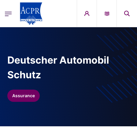
egion
ACPR Menu Principal (French)
Aller au contenu principal
Deutscher Automobil
Schutz
Assurance