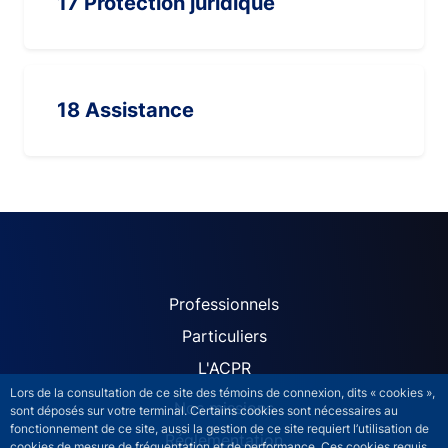
17 Protection juridique
18 Assistance
ACPR site navigation (Fren
Professionnels
Particuliers
L'ACPR
Lors de la consultation de ce site des témoins de connexion, dits « cookies »,
Nos missions
sont déposés sur votre terminal. Certains cookies sont nécessaires au
fonctionnement de ce site, aussi la gestion de ce site requiert l’utilisation de
Réglementation
cookies de mesure de fréquentation et de performance. Ces cookies requis