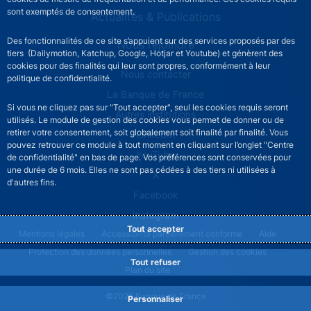
sont exemptés de consentement.
Actualités & Publications
Des fonctionnalités de ce site s’appuient sur des services proposés par des
Nous rejoindre
tiers (Dailymotion, Katchup, Google, Hotjar et Youtube) et génèrent des
cookies pour des finalités qui leur sont propres, conformément à leur
ACPR footer secondary menu (French)
Nous contacter
politique de confidentialité.
La Banque de France
Si vous ne cliquez pas sur "Tout accepter", seul les cookies requis seront
Autres institutions
utilisés. Le module de gestion des cookies vous permet de donner ou de
retirer votre consentement, soit globalement soit finalité par finalité. Vous
LinkedIn
pouvez retrouver ce module à tout moment en cliquant sur l’onglet "Centre
YouTube
de confidentialité" en bas de page. Vos préférences sont conservées pour
une durée de 6 mois. Elles ne sont pas cédées à des tiers ni utilisées à
X
d'autres fins.
Facebook
Instagram
Tout accepter
ACPR footer legal notice menu
Mentions légales
Accessibilité partiellement conforme
Aide
Protection des données personnelles
Gestion des cookies
Tout refuser
Plan du site
©2026 Banque de France
Personnaliser