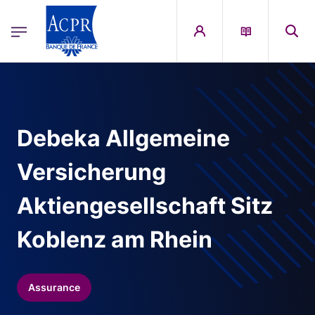
egion
ACPR Menu Principal (French)
Aller au contenu principal
Debeka Allgemeine
Versicherung
Aktiengesellschaft Sitz
Koblenz am Rhein
Assurance