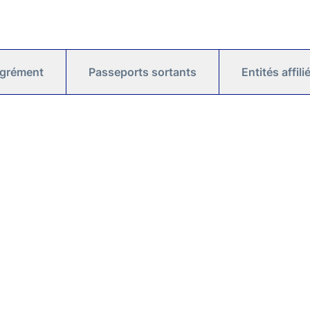
agrément
Passeports sortants
Entités affil