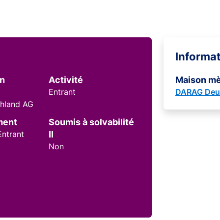
Informa
on
Activité
Maison m
Entrant
DARAG Deu
hland AG
ment
Soumis à solvabilité
Entrant
II
Non