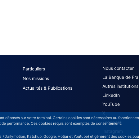
navigation (French)
ACPR footer secon
Nous contacter
Particuliers
La Banque de Fra
Nos missions
Autres institutions
Actualités & Publications
LinkedIn
YouTube
X
sont déposés sur votre terminal. Certains cookies sont nécessaires au fonctionneme
Facebook
n et de performance. Ces cookies requis sont exemptés de consentement.
Instagram
rs (Dailymotion, Katchup, Google, Hotjar et Youtube) et génèrent des cookies pour 