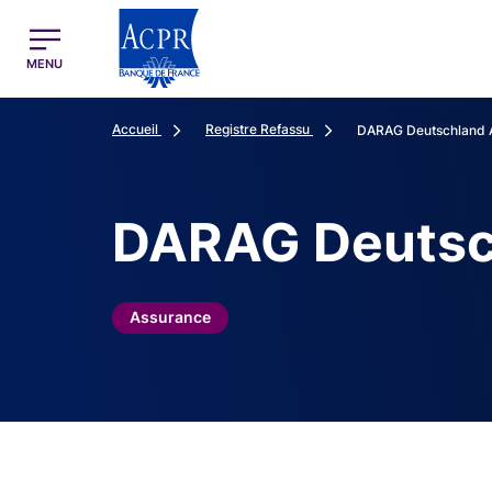
egion
ACPR Menu Principal (French)
MENU
Accueil
Registre Refassu
DARAG Deutschland
DARAG Deutsc
Assurance