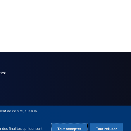
dary menu (French)
nce
nt de ce site, aussi la
des finalités qui leur sont
Tout accepter
Tout refuser