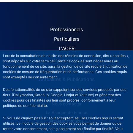
ACPR site navigation (Fren
Professionnels
Particuliers
L'ACPR
Lors de la consultation de ce site des témoins de connexion, dits « cookies »,
Nos missions
sont déposés sur votre terminal. Certains cookies sont nécessaires au
fonctionnement de ce site, aussi la gestion de ce site requiert l’utilisation de
Réglementation
cookies de mesure de fréquentation et de performance. Ces cookies requis
sont exemptés de consentement.
Actualités & Publications
Des fonctionnalités de ce site s’appuient sur des services proposés par des
Nous rejoindre
tiers (Dailymotion, Katchup, Google, Hotjar et Youtube) et génèrent des
cookies pour des finalités qui leur sont propres, conformément à leur
ACPR footer secondary menu (French)
Nous contacter
politique de confidentialité.
La Banque de France
Si vous ne cliquez pas sur "Tout accepter", seul les cookies requis seront
Autres institutions
utilisés. Le module de gestion des cookies vous permet de donner ou de
retirer votre consentement, soit globalement soit finalité par finalité. Vous
LinkedIn