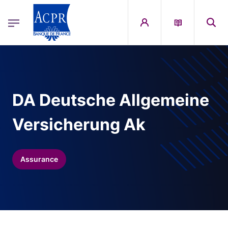
egion
ACPR Menu Principal (French)
Aller au contenu principal
DA Deutsche Allgemeine
Versicherung Ak
Assurance