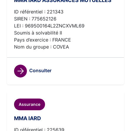
MMA IARD ASSURANCES MUTUELLES
ID référentiel : 221343
SIREN : 775652126
LEI : 969500164L2ZNCXVML69
Soumis à solvabilité II
Pays d’exercice : FRANCE
Nom du groupe : COVEA
Consulter
Assurance
MMA IARD
ID référentiel : 225639