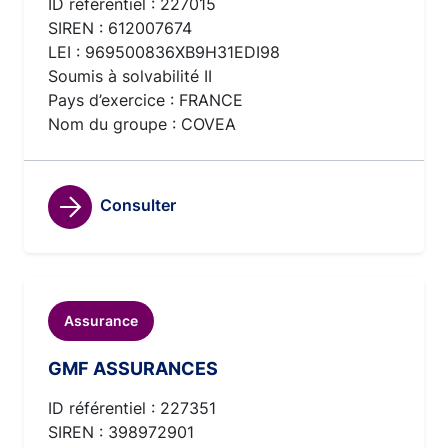
ID référentiel : 227015
SIREN : 612007674
LEI : 969500836XB9H31EDI98
Soumis à solvabilité II
Pays d’exercice : FRANCE
Nom du groupe : COVEA
Consulter
Assurance
GMF ASSURANCES
ID référentiel : 227351
SIREN : 398972901