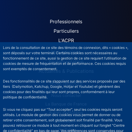
ACPR site navigation (Fren
Professionnels
Particuliers
L'ACPR
Lors de la consultation de ce site des témoins de connexion, dits « cookies »,
Nos missions
sont déposés sur votre terminal. Certains cookies sont nécessaires au
fonctionnement de ce site, aussi la gestion de ce site requiert l’utilisation de
Réglementation
cookies de mesure de fréquentation et de performance. Ces cookies requis
sont exemptés de consentement.
Actualités & Publications
Des fonctionnalités de ce site s’appuient sur des services proposés par des
Nous rejoindre
tiers (Dailymotion, Katchup, Google, Hotjar et Youtube) et génèrent des
cookies pour des finalités qui leur sont propres, conformément à leur
ACPR footer secondary menu (French)
Nous contacter
politique de confidentialité.
La Banque de France
Si vous ne cliquez pas sur "Tout accepter", seul les cookies requis seront
Autres institutions
utilisés. Le module de gestion des cookies vous permet de donner ou de
retirer votre consentement, soit globalement soit finalité par finalité. Vous
LinkedIn
pouvez retrouver ce module à tout moment en cliquant sur l’onglet "Centre
YouTube
de confidentialité" en bas de page. Vos préférences sont conservées pour