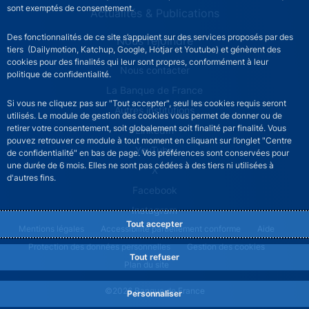
sont exemptés de consentement.
Actualités & Publications
Des fonctionnalités de ce site s’appuient sur des services proposés par des
Nous rejoindre
tiers (Dailymotion, Katchup, Google, Hotjar et Youtube) et génèrent des
cookies pour des finalités qui leur sont propres, conformément à leur
ACPR footer secondary menu (French)
Nous contacter
politique de confidentialité.
La Banque de France
Si vous ne cliquez pas sur "Tout accepter", seul les cookies requis seront
Autres institutions
utilisés. Le module de gestion des cookies vous permet de donner ou de
retirer votre consentement, soit globalement soit finalité par finalité. Vous
LinkedIn
pouvez retrouver ce module à tout moment en cliquant sur l’onglet "Centre
YouTube
de confidentialité" en bas de page. Vos préférences sont conservées pour
une durée de 6 mois. Elles ne sont pas cédées à des tiers ni utilisées à
X
d'autres fins.
Facebook
Instagram
Tout accepter
ACPR footer legal notice menu
Mentions légales
Accessibilité partiellement conforme
Aide
Protection des données personnelles
Gestion des cookies
Tout refuser
Plan du site
©2026 Banque de France
Personnaliser