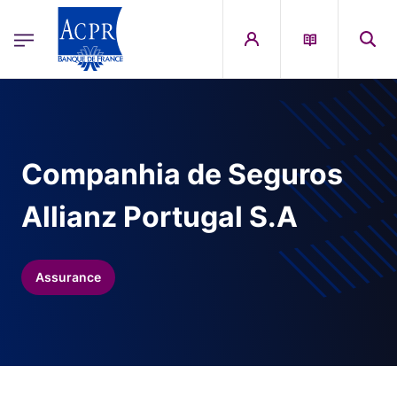
egion
ACPR Menu Principal (French)
Aller au contenu principal
Companhia de Seguros
Allianz Portugal S.A
Assurance