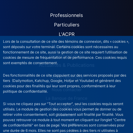
ACPR site navigation (Fren
Professionnels
Particuliers
L'ACPR
Lors de la consultation de ce site des témoins de connexion, dits « cookies »,
Nos missions
sont déposés sur votre terminal. Certains cookies sont nécessaires au
fonctionnement de ce site, aussi la gestion de ce site requiert l’utilisation de
Réglementation
cookies de mesure de fréquentation et de performance. Ces cookies requis
sont exemptés de consentement.
Actualités & Publications
Des fonctionnalités de ce site s’appuient sur des services proposés par des
Nous rejoindre
tiers (Dailymotion, Katchup, Google, Hotjar et Youtube) et génèrent des
cookies pour des finalités qui leur sont propres, conformément à leur
ACPR footer secondary menu (French)
Nous contacter
politique de confidentialité.
La Banque de France
Si vous ne cliquez pas sur "Tout accepter", seul les cookies requis seront
Autres institutions
utilisés. Le module de gestion des cookies vous permet de donner ou de
retirer votre consentement, soit globalement soit finalité par finalité. Vous
LinkedIn
pouvez retrouver ce module à tout moment en cliquant sur l’onglet "Centre
YouTube
de confidentialité" en bas de page. Vos préférences sont conservées pour
une durée de 6 mois. Elles ne sont pas cédées à des tiers ni utilisées à
X