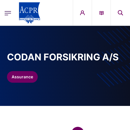
egion
ACPR Menu Principal (French)
Aller au contenu principal
CODAN FORSIKRING A/S
Assurance