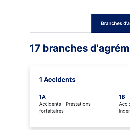
Branches d'
17 branches d'agrém
1 Accidents
1A
1B
Accidents - Prestations
Accid
forfaitaires
Inde