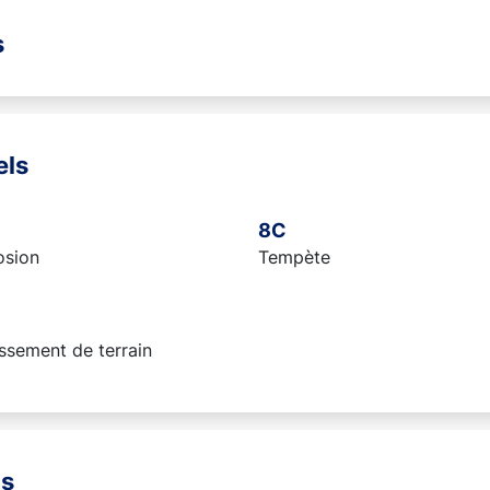
s
els
8C
osion
Tempète
ssement de terrain
ns