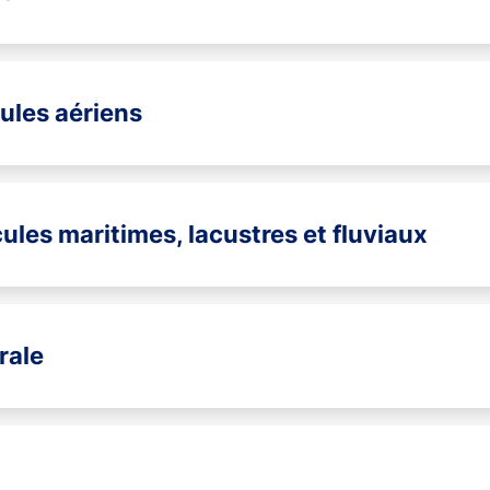
cules aériens
cules maritimes, lacustres et fluviaux
rale