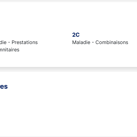
2C
ie - Prestations
Maladie - Combinaisons
mnitaires
res