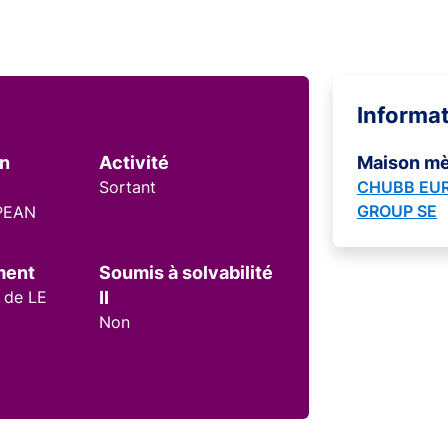
Informa
on
Activité
Maison m
Sortant
CHUBB EU
GROUP SE
PEAN
ment
Soumis à solvabilité
 de LE
II
Non