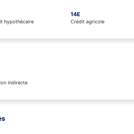
14E
it hypothécaire
Crédit agricole
on indirecte
es