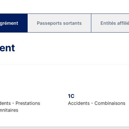
agrément
Passeports sortants
Entités affil
ent
1C
ents - Prestations
Accidents - Combinaisons
mnitaires