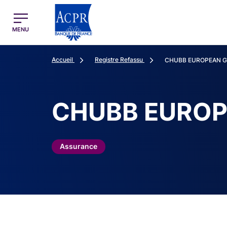
egion
ACPR Menu Principal (French)
MENU
Accueil
Registre Refassu
CHUBB EUROPEAN G
CHUBB EUROP
Assurance