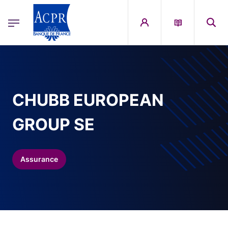
egion
ACPR Menu Principal (French)
Aller au contenu principal
CHUBB EUROPEAN
GROUP SE
Assurance