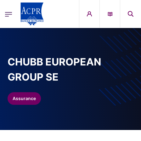
egion
ACPR Menu Principal (French)
Aller au contenu principal
CHUBB EUROPEAN
GROUP SE
Assurance