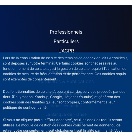
ACPR site navigation (Fren
Professionnels
Particuliers
L'ACPR
Lors de la consultation de ce site des témoins de connexion, dits « cookies »,
Nos missions
sont déposés sur votre terminal. Certains cookies sont nécessaires au
fonctionnement de ce site, aussi la gestion de ce site requiert l’utilisation de
Réglementation
cookies de mesure de fréquentation et de performance. Ces cookies requis
sont exemptés de consentement.
Actualités & Publications
Des fonctionnalités de ce site s’appuient sur des services proposés par des
Nous rejoindre
tiers (Dailymotion, Katchup, Google, Hotjar et Youtube) et génèrent des
cookies pour des finalités qui leur sont propres, conformément à leur
ACPR footer secondary menu (French)
Nous contacter
politique de confidentialité.
La Banque de France
Si vous ne cliquez pas sur "Tout accepter", seul les cookies requis seront
Autres institutions
utilisés. Le module de gestion des cookies vous permet de donner ou de
retirer votre consentement, soit globalement soit finalité par finalité. Vous
LinkedIn