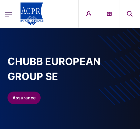
egion
ACPR Menu Principal (French)
Aller au contenu principal
CHUBB EUROPEAN
GROUP SE
Assurance