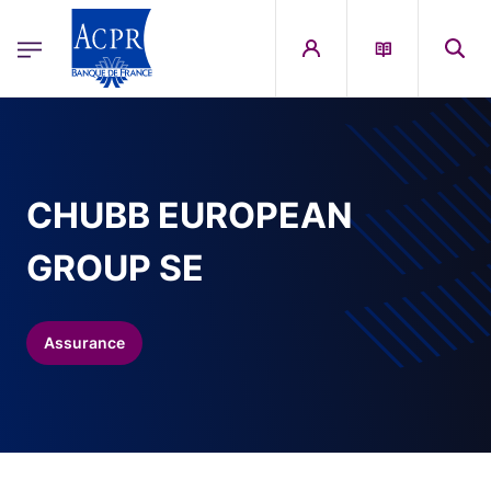
egion
ACPR Menu Principal (French)
Aller au contenu principal
CHUBB EUROPEAN
GROUP SE
Assurance