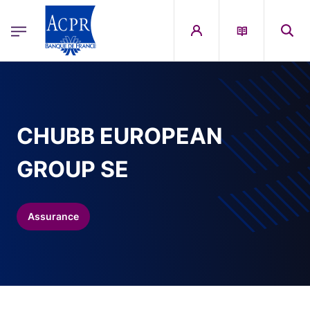
egion
ACPR Menu Principal (French)
Aller au contenu principal
CHUBB EUROPEAN
GROUP SE
Assurance